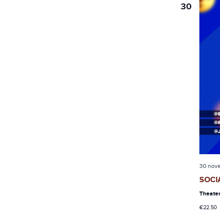
30
30 nov
SOCI
Theate
€22.50