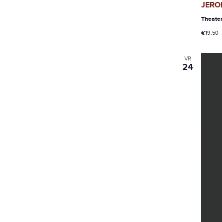
JERO
Theate
€19.50
VR
24