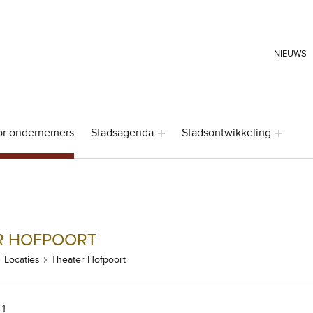
HEADER LINKS
NIEUWS
or ondernemers
Stadsagenda
Stadsontwikkeling
R HOFPOORT
Locaties
Theater Hofpoort
 1