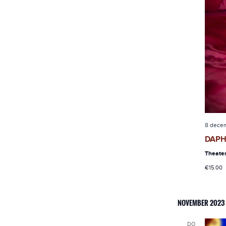
8 dece
DAPH
Theate
€15.00
NOVEMBER 2023
DO