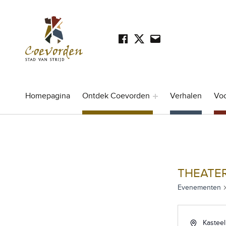
Facebook
Twitter
Mail
SOCIAL LINKS
Stad Coevorden
STAD VAN STRIJD
Homepagina
Ontdek Coevorden
Verhalen
Vo
THEATE
Evenementen
Kasteel