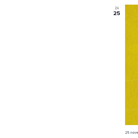
ZA
25
25 nov