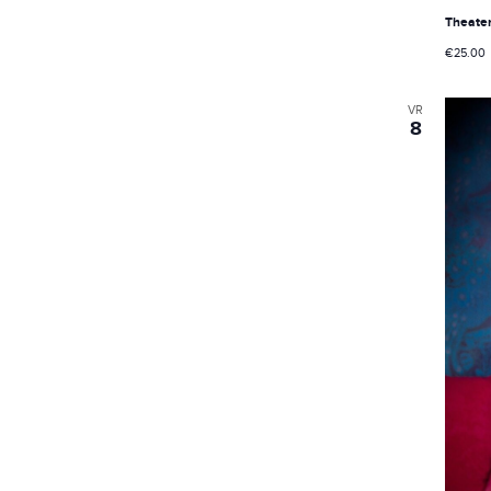
Theate
€25.00
VR
8