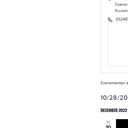
Coevo
Routeb
05248
Evenementen at 
10/28/2
Selecteer
DECEMBER 2023
een
datum.
ZO
10