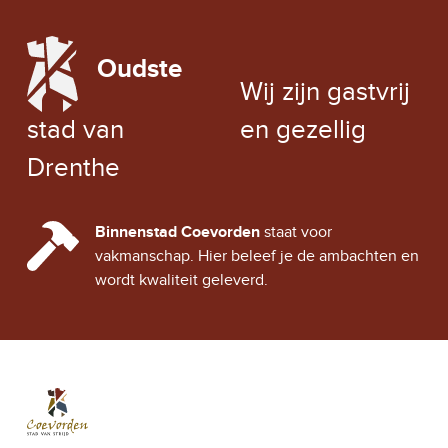
LOCAL WEATHER
Oudste
EXCHANGE RATE
Wij zijn gastvrij
stad van
en gezellig
Drenthe
CINDY CITY HALL
Binnenstad Coevorden
staat voor
vakmanschap. Hier beleef je de ambachten en
wordt kwaliteit geleverd.
Stad Coevorden
STAD VAN STRIJD