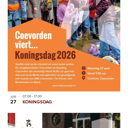
W
N
E
T
E
E
R
N
G
A
Z
V
O
E
E
N
N
K
A
E
V
07:00
-
17:00
APR
N
I
27
KONINGSDAG
G
E
A
N