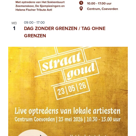
V
I
G
09:00
-
17:00
MEI
1
DAG ZONDER GRENZEN / TAG OHNE
A
GRENZEN
T
I
E