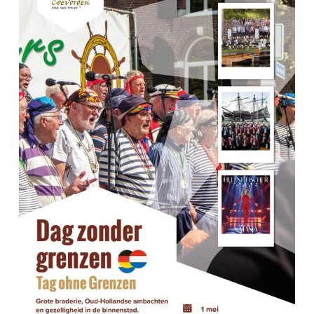
T
W
I
E
E
E
R
G
E
V
E
N
N
A