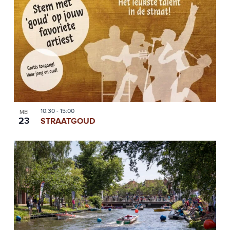
10:30
-
15:00
MEI
23
STRAATGOUD