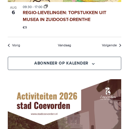
09:30
-
17:00
AUG
6
REGIO-LIEVELINGEN: TOPSTUKKEN UIT
MUSEA IN ZUIDOOST-DRENTHE
€9
Evenementen
Evenem
Vorig
Vandaag
Volgende
ABONNEER OP KALENDER