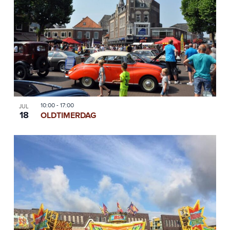
10:00
-
17:00
JUL
18
OLDTIMERDAG