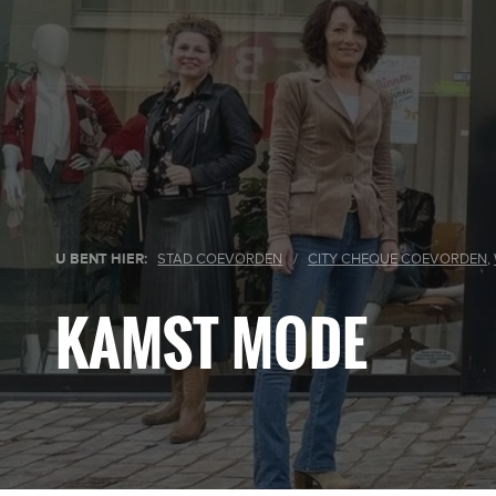
U BENT HIER:
STAD COEVORDEN
/
CITY CHEQUE COEVORDEN
,
KAMST MODE