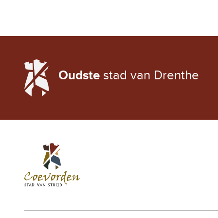
LOCAL WEATHER
Oudste
stad van Drenthe
Stad Coevorden
STAD VAN STRIJD