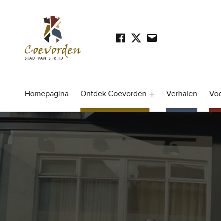
Facebook
Twitter
Mail
SOCIAL LINKS
Stad Coevorden
STAD VAN STRIJD
Homepagina
Ontdek Coevorden
Verhalen
Vo