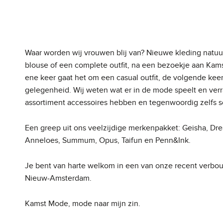
Waar worden wij vrouwen blij van? Nieuwe kleding natuur
blouse of een complete outfit, na een bezoekje aan Kamst
ene keer gaat het om een casual outfit, de volgende keer 
gelegenheid. Wij weten wat er in de mode speelt en verra
assortiment accessoires hebben en tegenwoordig zelfs 
Een greep uit ons veelzijdige merkenpakket: Geisha, Drea
Anneloes, Summum, Opus, Taifun en Penn&Ink.
Je bent van harte welkom in een van onze recent verb
Nieuw-Amsterdam.
Kamst Mode, mode naar mijn zin.
Skip back to main navigation