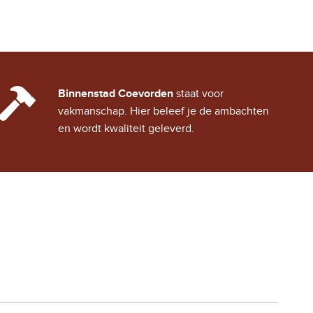
CINDY CITY HALL
Binnenstad Coevorden
staat voor
vakmanschap. Hier beleef je de ambachten
en wordt kwaliteit geleverd.