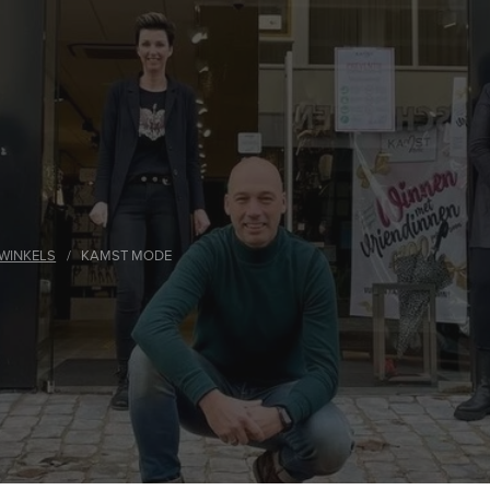
WINKELS
/
KAMST MODE