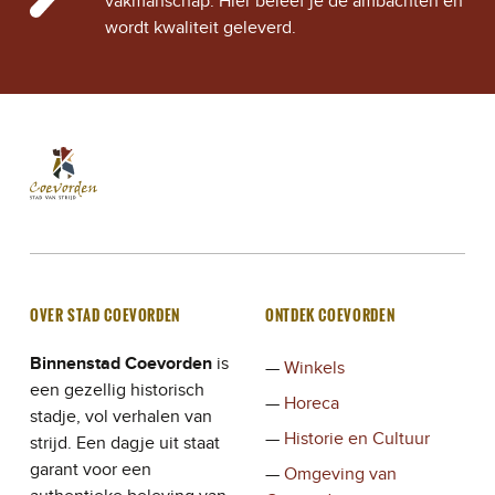
vakmanschap. Hier beleef je de ambachten en
N
wordt kwaliteit geleverd.
A
V
I
Stad Coevorden
STAD VAN STRIJD
G
A
T
OVER STAD COEVORDEN
ONTDEK COEVORDEN
I
Binnenstad Coevorden
is
E
Winkels
een gezellig historisch
Horeca
stadje, vol verhalen van
Historie en Cultuur
strijd. Een dagje uit staat
garant voor een
Omgeving van