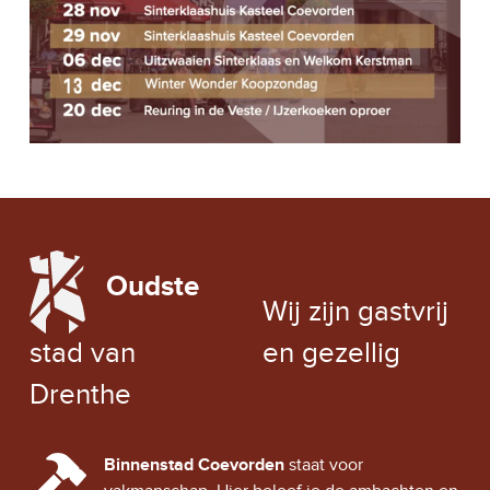
N
I
G
E
A
N
T
W
I
Skip back to main navigation
E
E
E
LOCAL WEATHER
R
Oudste
EXCHANGE RATE
G
Wij zijn gastvrij
E
stad van
en gezellig
V
Drenthe
E
CINDY CITY HALL
Binnenstad Coevorden
staat voor
N