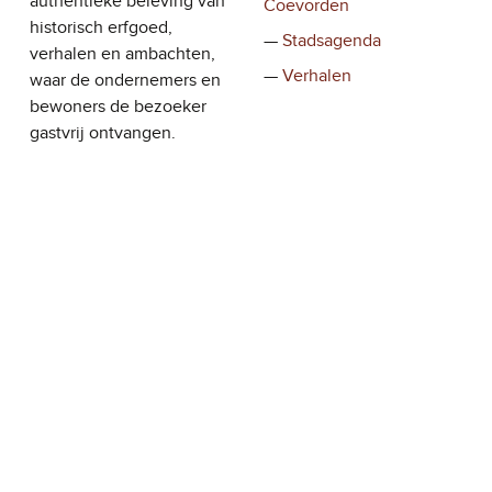
authentieke beleving van
Coevorden
historisch erfgoed,
Stadsagenda
verhalen en ambachten,
Verhalen
waar de ondernemers en
bewoners de bezoeker
gastvrij ontvangen.
OVERIGE PAGINA’S
Contact
Nieuws
Inschrijven voor Coevorder Handelsvereniging
Stadsontwikkeling
© 2022
Stad Coevorden
Naar boven ↑