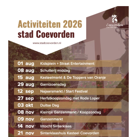
E
M
N
E
T
W
N
E
T
E
E
R
N
G
A
Z
V
O
E
E
N
N
K
A
E
V