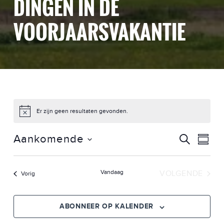
DINGEN IN DE
VOORJAARSVAKANTIE
Er zijn geen resultaten gevonden.
E
E
Aankomende
ZOEKEN
SAMEN
V
Selecteer
V
datum
E
Vandaag
VOLGENDE
E
Evenementen
Vorig
N
EVENEME
N
E
ABONNEER OP KALENDER
M
E