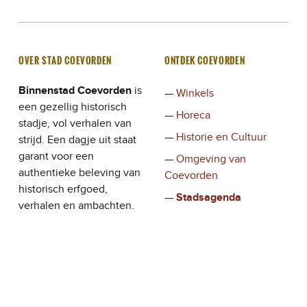
OVER STAD COEVORDEN
ONTDEK COEVORDEN
Binnenstad Coevorden
is
Winkels
een gezellig historisch
Horeca
stadje, vol verhalen van
Historie en Cultuur
strijd. Een dagje uit staat
garant voor een
Omgeving van
authentieke beleving van
Coevorden
historisch erfgoed,
Stadsagenda
verhalen en ambachten,
Verhalen
waar de ondernemers en
bewoners de bezoeker
gastvrij ontvangen.
OVERIGE PAGINA’S