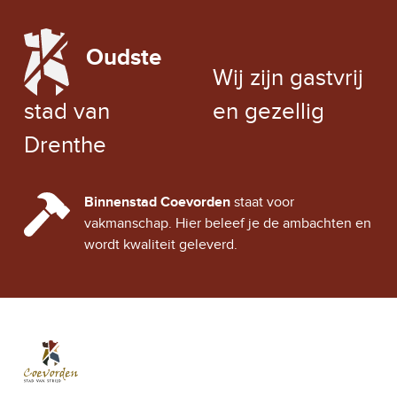
LOCAL WEATHER
Oudste
EXCHANGE RATE
Wij zijn gastvrij
stad van
en gezellig
Drenthe
CINDY CITY HALL
Binnenstad Coevorden
staat voor
vakmanschap. Hier beleef je de ambachten en
wordt kwaliteit geleverd.
Stad Coevorden
STAD VAN STRIJD