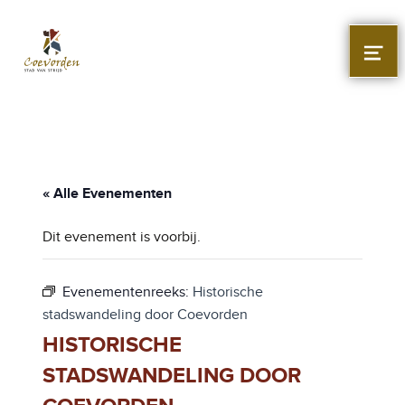
Stad Coevorden
STAD VAN STRIJD
MEN
« Alle Evenementen
Dit evenement is voorbij.
Evenementenreeks:
Historische
stadswandeling door Coevorden
HISTORISCHE
STADSWANDELING DOOR