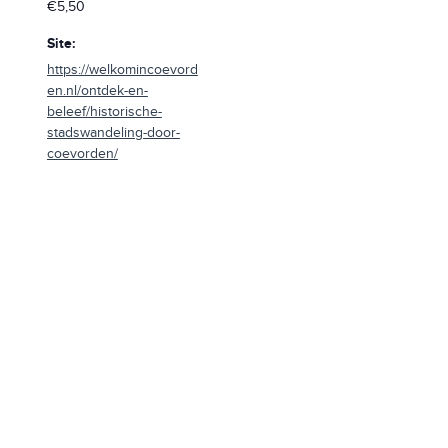
€5,50
Site:
https://welkomincoevord
en.nl/ontdek-en-
beleef/historische-
stadswandeling-door-
coevorden/