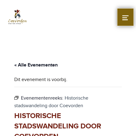
Stad Coevorden
STAD VAN STRIJD
MEN
« Alle Evenementen
Dit evenement is voorbij.
Evenementenreeks:
Historische
stadswandeling door Coevorden
HISTORISCHE
STADSWANDELING DOOR