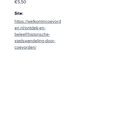
€5,50
Site:
https://welkomincoevord
en.nl/ontdek-en-
beleef/historische-
stadswandeling-door-
coevorden/