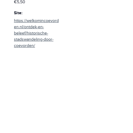
€5,50
Site:
https://welkomincoevord
en.nl/ontdek-en-
beleef/historische-
stadswandeling-door-
coevorden/