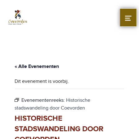
Stad Coevorden
STAD VAN STRIJD
MEN
« Alle Evenementen
Dit evenement is voorbij.
Evenementenreeks:
Historische
stadswandeling door Coevorden
HISTORISCHE
STADSWANDELING DOOR