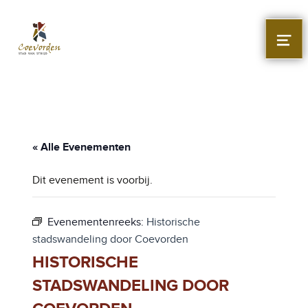
Stad Coevorden
STAD VAN STRIJD
MEN
« Alle Evenementen
Dit evenement is voorbij.
Evenementenreeks:
Historische
stadswandeling door Coevorden
HISTORISCHE
STADSWANDELING DOOR