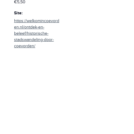
€5,50
Site:
https://welkomincoevord
en.nl/ontdek-en-
beleef/historische-
stadswandeling-door-
coevorden/