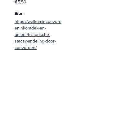
€5,50
Site:
https://welkomincoevord
en.nl/ontdek-en-
beleef/historische-
stadswandeling-door-
coevorden/