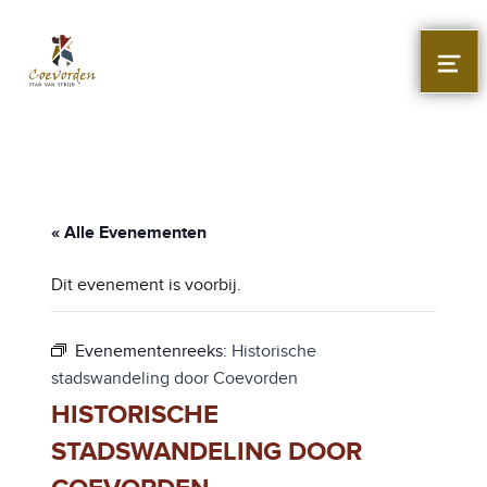
Stad Coevorden
STAD VAN STRIJD
MEN
« Alle Evenementen
Dit evenement is voorbij.
Evenementenreeks:
Historische
stadswandeling door Coevorden
HISTORISCHE
STADSWANDELING DOOR