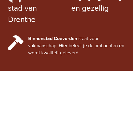
stad van
en gezellig
Drenthe
CINDY CITY HALL
Binnenstad Coevorden
staat voor
vakmanschap. Hier beleef je de ambachten en
wordt kwaliteit geleverd.
Stad Coevorden
STAD VAN STRIJD
OVER STAD COEVORDEN
ONTDEK COEVORDEN