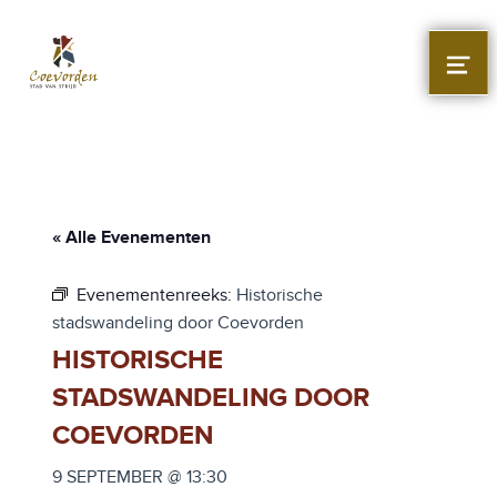
Stad Coevorden
STAD VAN STRIJD
MEN
« Alle Evenementen
Evenementenreeks:
Historische
stadswandeling door Coevorden
HISTORISCHE
STADSWANDELING DOOR
COEVORDEN
9 SEPTEMBER @ 13:30