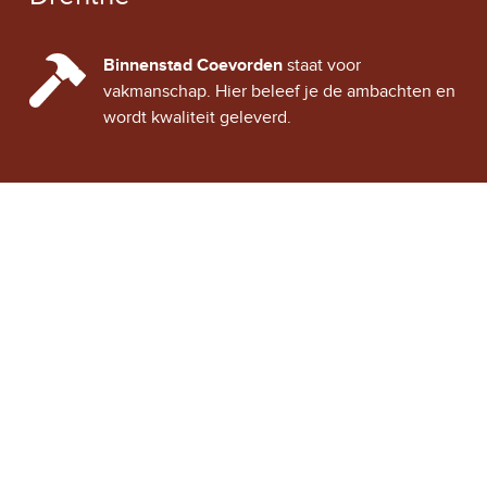
CINDY CITY HALL
Binnenstad Coevorden
staat voor
vakmanschap. Hier beleef je de ambachten en
wordt kwaliteit geleverd.
Stad Coevorden
STAD VAN STRIJD
OVER STAD COEVORDEN
ONTDEK COEVORDEN
Binnenstad Coevorden
is
Winkels
een gezellig historisch