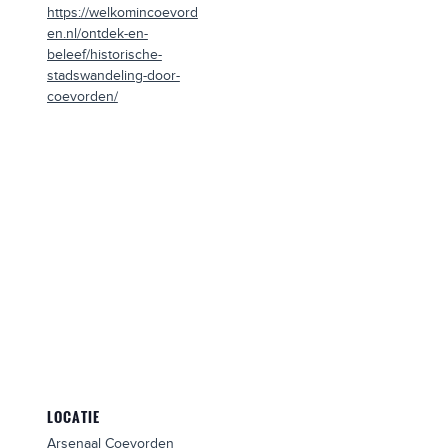
https://welkomincoevord
en.nl/ontdek-en-
beleef/historische-
stadswandeling-door-
coevorden/
LOCATIE
Arsenaal Coevorden