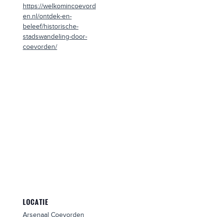
https://welkomincoevord
en.nl/ontdek-en-
beleef/historische-
stadswandeling-door-
coevorden/
LOCATIE
Arsenaal Coevorden