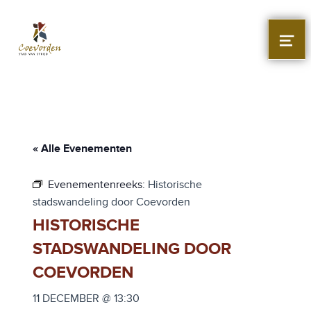
Stad Coevorden
STAD VAN STRIJD
MEN
« Alle Evenementen
Evenementenreeks:
Historische
stadswandeling door Coevorden
HISTORISCHE
STADSWANDELING DOOR
COEVORDEN
11 DECEMBER @ 13:30