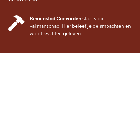
CINDY CITY HALL
Binnenstad Coevorden
staat voor
vakmanschap. Hier beleef je de ambachten en
wordt kwaliteit geleverd.
Stad Coevorden
STAD VAN STRIJD
OVER STAD COEVORDEN
ONTDEK COEVORDEN
Binnenstad Coevorden
is
Winkels
een gezellig historisch