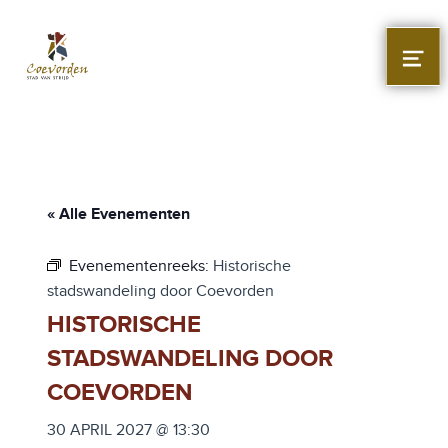
Stad Coevorden
STAD VAN STRIJD
MEN
« Alle Evenementen
Evenementenreeks:
Historische
stadswandeling door Coevorden
HISTORISCHE
STADSWANDELING DOOR
COEVORDEN
30 APRIL 2027 @ 13:30