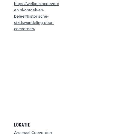
https://welkomincoevord
en.nl/ontdek-en-
beleef/historische-
stadswandeling-door-
coevorden/
LOCATIE
Arsenaal Coevorden