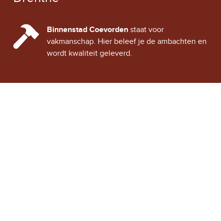
CINDY CITY HALL
Binnenstad Coevorden
staat voor
vakmanschap. Hier beleef je de ambachten en
wordt kwaliteit geleverd.
Stad Coevorden
STAD VAN STRIJD
OVER STAD COEVORDEN
ONTDEK COEVORDEN
Binnenstad Coevorden
is
Winkels
een gezellig historisch