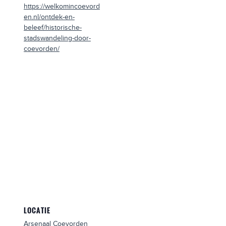
https://welkomincoevord
en.nl/ontdek-en-
beleef/historische-
stadswandeling-door-
coevorden/
LOCATIE
Arsenaal Coevorden