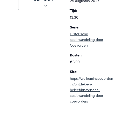
KALENDER
25 augustus 2027
Tijd:
13:30
Serie:
Historische
stadswandeling door
Coevorden
Kosten:
€5,50
Site:
https://welkomincoevorden
.nl/ontdek-en-
beleef/historische-
stadswandeling-door-
coevorden/