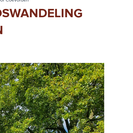
oor Coevorden
ADSWANDELING
N