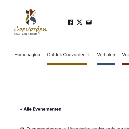
Facebook
Twitter
Mail
SOCIAL LINKS
Stad Coevorden
STAD VAN STRIJD
Homepagina
Ontdek Coevorden
Verhalen
Vo
« Alle Evenementen