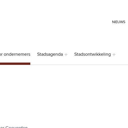
HEADER LINKS
NIEUWS
or ondernemers
Stadsagenda
Stadsontwikkeling