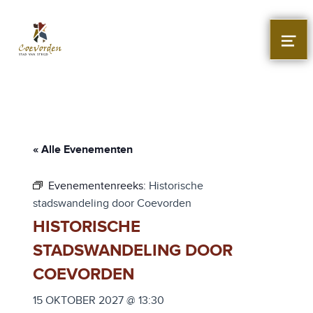
Stad Coevorden
STAD VAN STRIJD
MEN
« Alle Evenementen
Evenementenreeks:
Historische
stadswandeling door Coevorden
HISTORISCHE
STADSWANDELING DOOR
COEVORDEN
15 OKTOBER 2027 @ 13:30