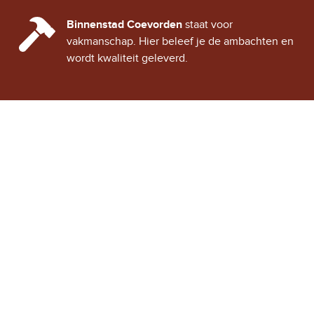
CINDY CITY HALL
Binnenstad Coevorden
staat voor
vakmanschap. Hier beleef je de ambachten en
wordt kwaliteit geleverd.
Stad Coevorden
STAD VAN STRIJD
OVER STAD COEVORDEN
ONTDEK COEVORDEN
Binnenstad Coevorden
is
Winkels
een gezellig historisch
Horeca
stadje, vol verhalen van