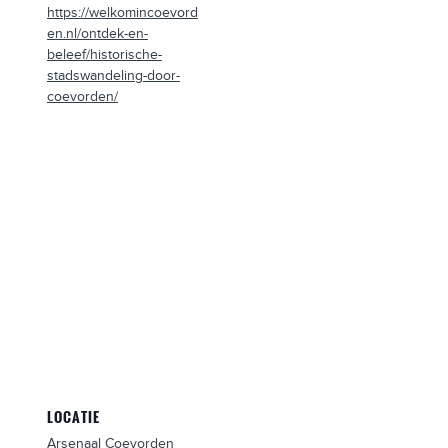
https://welkomincoevord
en.nl/ontdek-en-
beleef/historische-
stadswandeling-door-
coevorden/
LOCATIE
Arsenaal Coevorden