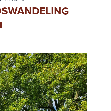
oor Coevorden
ADSWANDELING
N