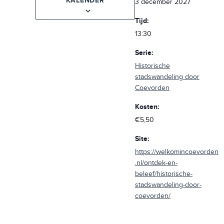
KALENDER
3 december 2027
Tijd:
13:30
Serie:
Historische
stadswandeling door
Coevorden
Kosten:
€5,50
Site:
https://welkomincoevorden
.nl/ontdek-en-
beleef/historische-
stadswandeling-door-
coevorden/