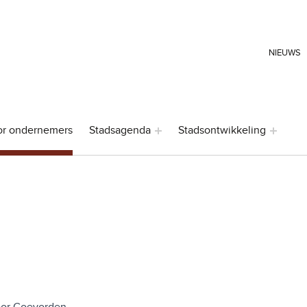
HEADER LINKS
NIEUWS
or ondernemers
Stadsagenda
Stadsontwikkeling