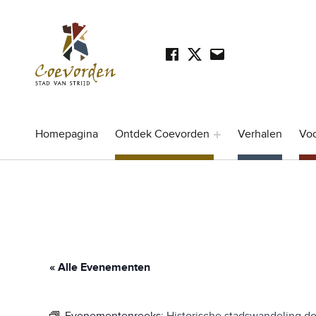
Facebook
Twitter
Mail
SOCIAL LINKS
Stad Coevorden
STAD VAN STRIJD
Homepagina
Ontdek Coevorden
Verhalen
Vo
« Alle Evenementen