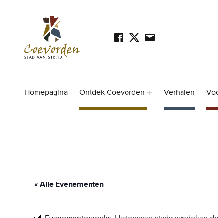
Facebook
Twitter
Mail
SOCIAL LINKS
Stad Coevorden
STAD VAN STRIJD
Homepagina
Ontdek Coevorden
Verhalen
Vo
« Alle Evenementen