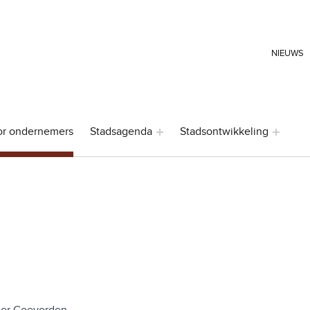
HEADER LINKS
NIEUWS
or ondernemers
Stadsagenda
Stadsontwikkeling