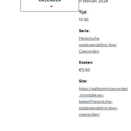
KALENDER
11 februari 2028
Tijd:
13:30
Serie:
Historische
stadswandeling door
Coevorden
Kosten:
€5,50
Site:
https://welkomincoevorden
.nl/ontdek-en-
beleef/historische-
stadswandeling-door-
coevorden/