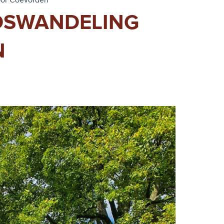
oor Coevorden
ADSWANDELING
N