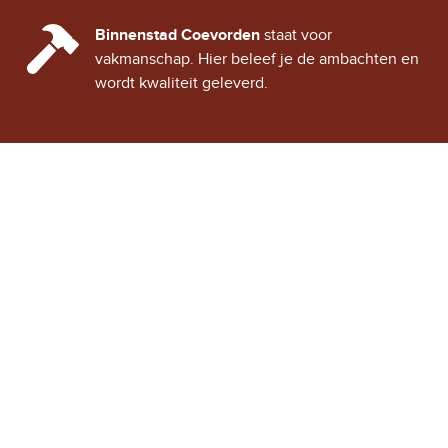
CINDY CITY HALL
Binnenstad Coevorden
staat voor
vakmanschap. Hier beleef je de ambachten en
wordt kwaliteit geleverd.
Stad Coevorden
STAD VAN STRIJD
OVER STAD COEVORDEN
ONTDEK COEVORDEN
Binnenstad Coevorden
is
Winkels
een gezellig historisch
Horeca
stadje, vol verhalen van