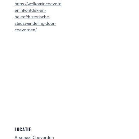
https://welkomincoevord
en.nl/ontdek-en-
beleef/historische-
stadswandeling-door-
coevorden/
LOCATIE
Arsenaal Coevorden