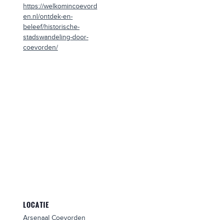
https://welkomincoevord
en.nl/ontdek-en-
beleef/historische-
stadswandeling-door-
coevorden/
LOCATIE
Arsenaal Coevorden