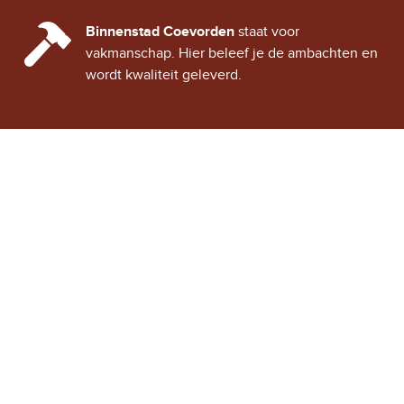
CINDY CITY HALL
Binnenstad Coevorden
staat voor
vakmanschap. Hier beleef je de ambachten en
wordt kwaliteit geleverd.
Stad Coevorden
STAD VAN STRIJD
OVER STAD COEVORDEN
ONTDEK COEVORDEN
Binnenstad Coevorden
is
Winkels
een gezellig historisch
Horeca
stadje, vol verhalen van