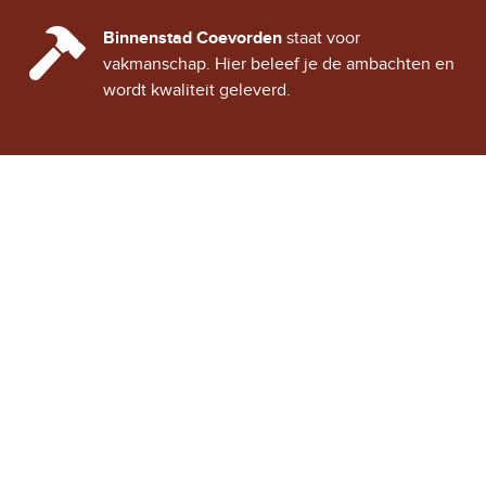
CINDY CITY HALL
Binnenstad Coevorden
staat voor
vakmanschap. Hier beleef je de ambachten en
wordt kwaliteit geleverd.
Stad Coevorden
STAD VAN STRIJD
OVER STAD COEVORDEN
ONTDEK COEVORDEN
Binnenstad Coevorden
is
Winkels
een gezellig historisch
Horeca
stadje, vol verhalen van