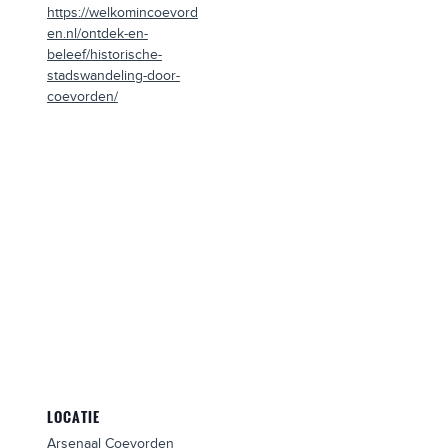
https://welkomincoevord
en.nl/ontdek-en-
beleef/historische-
stadswandeling-door-
coevorden/
LOCATIE
Arsenaal Coevorden