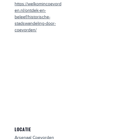
https://welkomincoevord
en.nl/ontdek-en-
beleef/historische-
stadswandeling-door-
coevorden/
LOCATIE
Arsenaal Coevorden