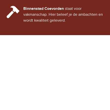
CINDY CITY HALL
Binnenstad Coevorden
staat voor
vakmanschap. Hier beleef je de ambachten en
wordt kwaliteit geleverd.
Stad Coevorden
STAD VAN STRIJD
OVER STAD COEVORDEN
ONTDEK COEVORDEN
Binnenstad Coevorden
is
Winkels
een gezellig historisch
Horeca
stadje, vol verhalen van