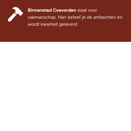
CINDY CITY HALL
Binnenstad Coevorden
staat voor
vakmanschap. Hier beleef je de ambachten en
wordt kwaliteit geleverd.
Stad Coevorden
STAD VAN STRIJD
OVER STAD COEVORDEN
ONTDEK COEVORDEN
Binnenstad Coevorden
is
Winkels
een gezellig historisch
Horeca
stadje, vol verhalen van