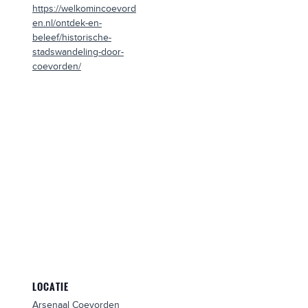
https://welkomincoevord
en.nl/ontdek-en-
beleef/historische-
stadswandeling-door-
coevorden/
LOCATIE
Arsenaal Coevorden