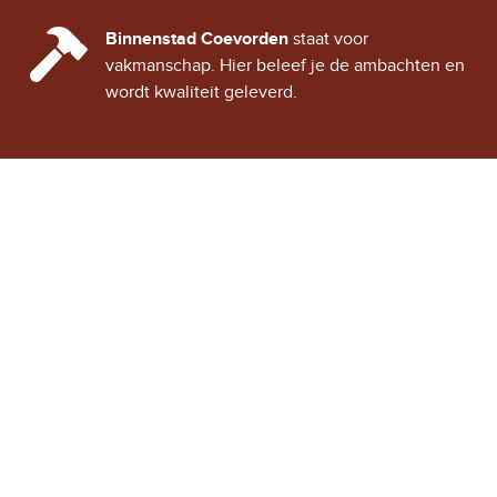
CINDY CITY HALL
Binnenstad Coevorden
staat voor
vakmanschap. Hier beleef je de ambachten en
wordt kwaliteit geleverd.
Stad Coevorden
STAD VAN STRIJD
OVER STAD COEVORDEN
ONTDEK COEVORDEN
Binnenstad Coevorden
is
Winkels
een gezellig historisch
Horeca
stadje, vol verhalen van