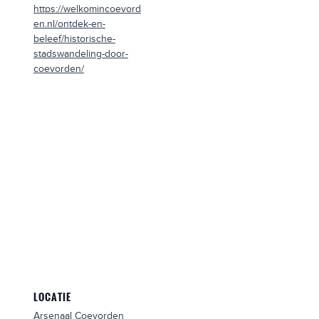
https://welkomincoevord
en.nl/ontdek-en-
beleef/historische-
stadswandeling-door-
coevorden/
LOCATIE
Arsenaal Coevorden