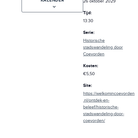
KALENDER
26 oktober 2029
Tijd:
13:30
Serie:
Historische
stadswandeling door
Coevorden
Kosten:
€5,50
Site:
https://welkomincoevorden
.nl/ontdek-en-
beleef/historische-
stadswandeling-door-
coevorden/