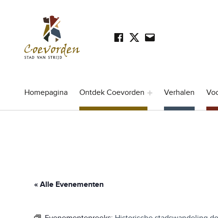
Facebook
Twitter
Mail
SOCIAL LINKS
Stad Coevorden
STAD VAN STRIJD
Homepagina
Ontdek Coevorden
Verhalen
Vo
« Alle Evenementen