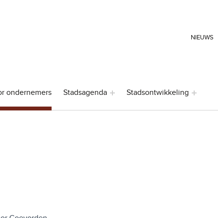
HEADER LINKS
NIEUWS
or ondernemers
Stadsagenda
Stadsontwikkeling