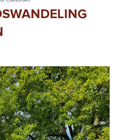
oor Coevorden
ADSWANDELING
N