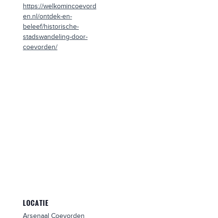
https://welkomincoevord
en.nl/ontdek-en-
beleef/historische-
stadswandeling-door-
coevorden/
LOCATIE
Arsenaal Coevorden