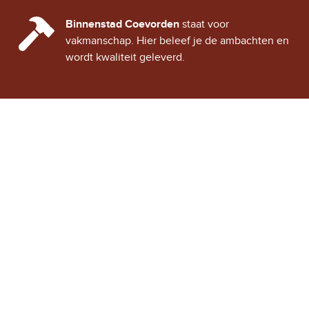
CINDY CITY HALL
Binnenstad Coevorden
staat voor
vakmanschap. Hier beleef je de ambachten en
wordt kwaliteit geleverd.
Stad Coevorden
STAD VAN STRIJD
OVER STAD COEVORDEN
ONTDEK COEVORDEN
Binnenstad Coevorden
is
Winkels
een gezellig historisch
Horeca
stadje, vol verhalen van