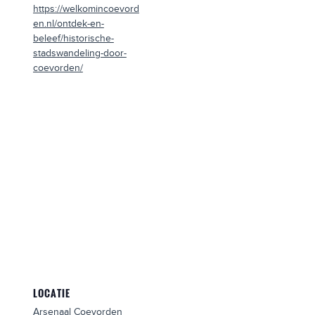
https://welkomincoevord
en.nl/ontdek-en-
beleef/historische-
stadswandeling-door-
coevorden/
LOCATIE
Arsenaal Coevorden