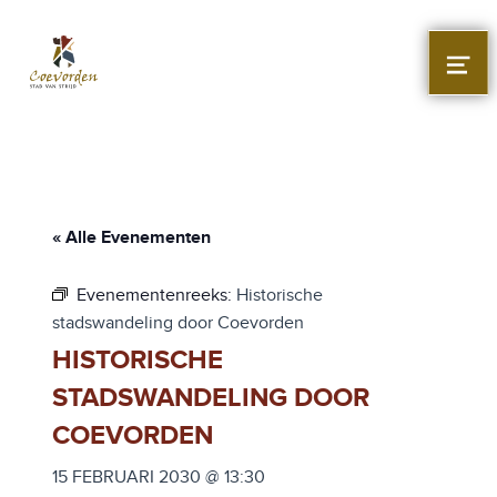
Stad Coevorden
STAD VAN STRIJD
MEN
« Alle Evenementen
Evenementenreeks:
Historische
stadswandeling door Coevorden
HISTORISCHE
STADSWANDELING DOOR
COEVORDEN
15 FEBRUARI 2030 @ 13:30