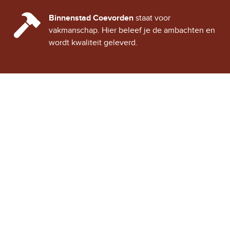
CINDY CITY HALL
Binnenstad Coevorden
staat voor
vakmanschap. Hier beleef je de ambachten en
wordt kwaliteit geleverd.
Stad Coevorden
STAD VAN STRIJD
OVER STAD COEVORDEN
ONTDEK COEVORDEN
Binnenstad Coevorden
is
Winkels
een gezellig historisch
Horeca
stadje, vol verhalen van