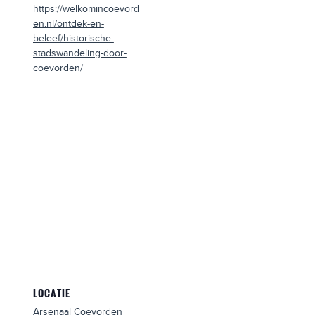
https://welkomincoevord
en.nl/ontdek-en-
beleef/historische-
stadswandeling-door-
coevorden/
LOCATIE
Arsenaal Coevorden