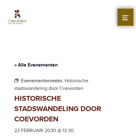
Stad Coevorden
STAD VAN STRIJD
MEN
« Alle Evenementen
Evenementenreeks:
Historische
stadswandeling door Coevorden
HISTORISCHE
STADSWANDELING DOOR
COEVORDEN
22 FEBRUARI 2030 @ 13:30