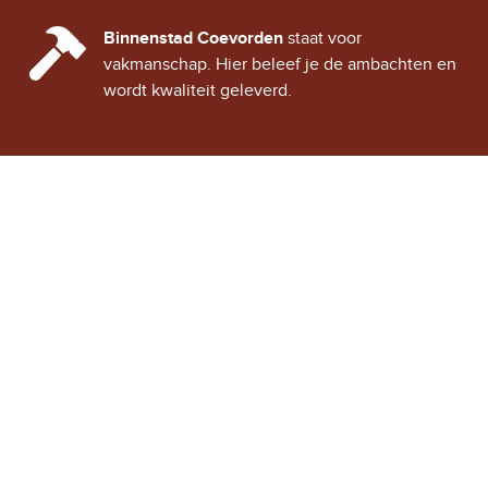
CINDY CITY HALL
Binnenstad Coevorden
staat voor
vakmanschap. Hier beleef je de ambachten en
wordt kwaliteit geleverd.
Stad Coevorden
STAD VAN STRIJD
OVER STAD COEVORDEN
ONTDEK COEVORDEN
Binnenstad Coevorden
is
Winkels
een gezellig historisch
Horeca
stadje, vol verhalen van