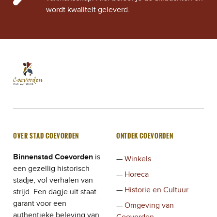
wordt kwaliteit geleverd.
Stad Coevorden
STAD VAN STRIJD
OVER STAD COEVORDEN
ONTDEK COEVORDEN
Binnenstad Coevorden
is
Winkels
een gezellig historisch
Horeca
stadje, vol verhalen van
Historie en Cultuur
strijd. Een dagje uit staat
garant voor een
Omgeving van
authentieke beleving van
Coevorden