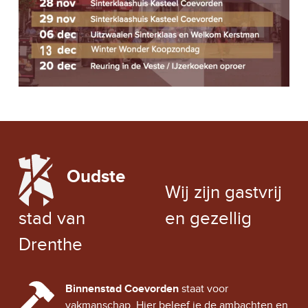
V
APR
19:00
-
21:30
8
LEZING: BARBARA HENKES –
I
SLAVERNIJVERLEDEN IN DRENTHE
FRIESESTRAAT 50
FRIESESTRAAT 50, COEVORDEN
G
A
APR
07:00
-
17:00
27
KONINGSDAG
T
COEVORDEN CENTRUM
I
LOCAL WEATHER
E
Oudste
EXCHANGE RATE
Wij zijn gastvrij
stad van
en gezellig
Drenthe
CINDY CITY HALL
Binnenstad Coevorden
staat voor
vakmanschap. Hier beleef je de ambachten en