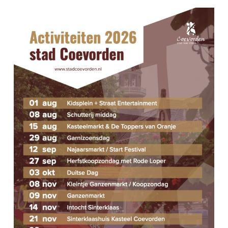
T
W
COEVORDEN CENTRUM
I
E
E
DEC
12:00
-
17:00
21
E
KOOPZONDAG
COEVORDEN CENTRUM
R
DEC
13:00
-
17:00
G
21
IJZERKOEKENOPROER
E
COEVORDEN CENTRUM
V
MRT
13:00
-
17:00
29
VOORJAARS-KOOPZONDAG
E
COEVORDEN CENTRUM
N
APR
10:00
-
16:00
N
4
PAASZATERDAG
COEVORDEN CENTRUM
A