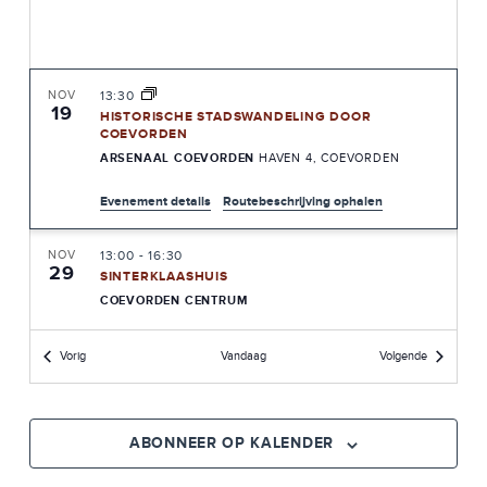
W
N
E
T
E
E
R
NOV
13:30
19
HISTORISCHE STADSWANDELING DOOR
N
G
COEVORDEN
A
ARSENAAL COEVORDEN
HAVEN 4, COEVORDEN
Z
V
Evenement details
Routebeschrijving ophalen
O
E
E
N
NOV
13:00
-
16:30
29
SINTERKLAASHUIS
N
K
COEVORDEN CENTRUM
A
E
V
Evenementen
Evenement
Vorig
Vandaag
Volgende
DEC
13:00
-
17:00
14
N
EXTRA DECEMBER KOOPZONDAG
I
COEVORDEN CENTRUM
G
E
ABONNEER OP KALENDER
A
N
DEC
12:00
-
17:00
21
REURING IN DE VESTE