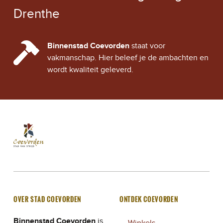
Drenthe
CINDY CITY HALL
Binnenstad Coevorden
staat voor
vakmanschap. Hier beleef je de ambachten en
wordt kwaliteit geleverd.
Stad Coevorden
STAD VAN STRIJD
OVER STAD COEVORDEN
ONTDEK COEVORDEN
Binnenstad Coevorden
is