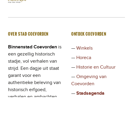
OVER STAD COEVORDEN
ONTDEK COEVORDEN
Binnenstad Coevorden
is
Winkels
een gezellig historisch
Horeca
stadje, vol verhalen van
Historie en Cultuur
strijd. Een dagje uit staat
garant voor een
Omgeving van
authentieke beleving van
Coevorden
historisch erfgoed,
Stadsagenda
verhalen en ambachten,
Verhalen
waar de ondernemers en
bewoners de bezoeker
gastvrij ontvangen.