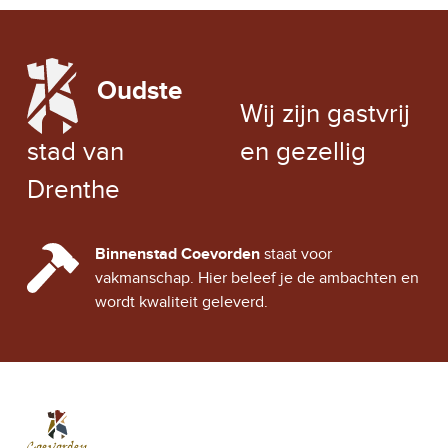
LOCAL WEATHER
Oudste
EXCHANGE RATE
Wij zijn gastvrij
stad van
en gezellig
Drenthe
CINDY CITY HALL
Binnenstad Coevorden
staat voor
vakmanschap. Hier beleef je de ambachten en
wordt kwaliteit geleverd.
Stad Coevorden
STAD VAN STRIJD