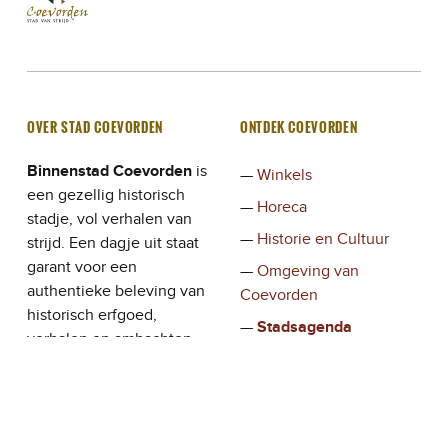
STAD VAN STRIJD
OVER STAD COEVORDEN
ONTDEK COEVORDEN
Binnenstad Coevorden
is
Winkels
een gezellig historisch
Horeca
stadje, vol verhalen van
Historie en Cultuur
strijd. Een dagje uit staat
garant voor een
Omgeving van
authentieke beleving van
Coevorden
historisch erfgoed,
Stadsagenda
verhalen en ambachten,
Verhalen
waar de ondernemers en
bewoners de bezoeker
gastvrij ontvangen.