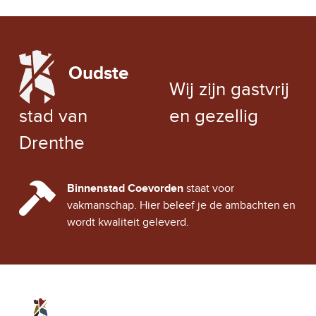
LOCAL WEATHER
Oudste
EXCHANGE RATE
Wij zijn gastvrij
stad van
en gezellig
Drenthe
CINDY CITY HALL
Binnenstad Coevorden
staat voor
vakmanschap. Hier beleef je de ambachten en
wordt kwaliteit geleverd.
Stad Coevorden