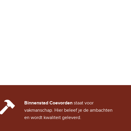
CINDY CITY HALL
Binnenstad Coevorden
staat voor
vakmanschap. Hier beleef je de ambachten
en wordt kwaliteit geleverd.