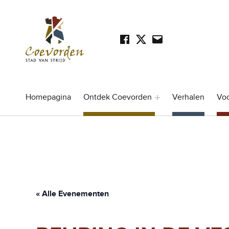
Facebook
Twitter
Mail
SOCIAL LINKS
Stad Coevorden
STAD VAN STRIJD
Homepagina
Ontdek Coevorden
Verhalen
Vo
« Alle Evenementen