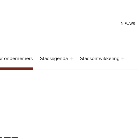
HEADER LINKS
NIEUWS
or ondernemers
Stadsagenda
Stadsontwikkeling