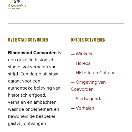
Stad Coevorden
STAD VAN STRIJD
OVER STAD COEVORDEN
ONTDEK COEVORDEN
Binnenstad Coevorden
is
Winkels
een gezellig historisch
Horeca
stadje, vol verhalen van
Historie en Cultuur
strijd. Een dagje uit staat
garant voor een
Omgeving van
authentieke beleving van
Coevorden
historisch erfgoed,
Stadsagenda
verhalen en ambachten,
Verhalen
waar de ondernemers en
bewoners de bezoeker
gastvrij ontvangen.