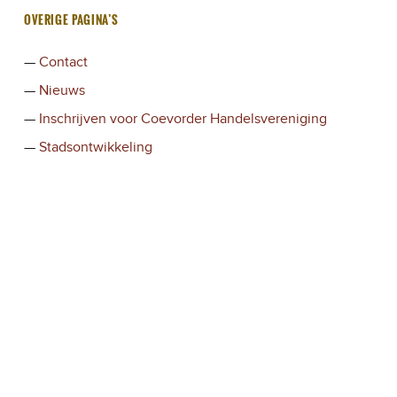
OVERIGE PAGINA’S
Contact
Nieuws
Inschrijven voor Coevorder Handelsvereniging
Stadsontwikkeling
© 2022
Stad Coevorden
Naar boven ↑
Facebook
Twitter
Mail