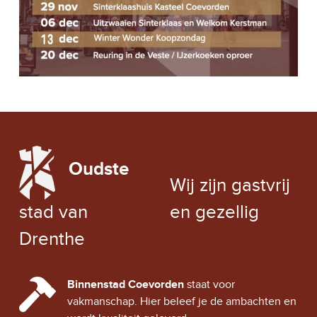
G
E
A
N
T
W
I
E
E
E
LOCAL WEATHER
R
Oudste
EXCHANGE RATE
G
Wij zijn gastvrij
E
stad van
en gezellig
V
Drenthe
E
CINDY CITY HALL
Binnenstad Coevorden
staat voor
N
vakmanschap. Hier beleef je de ambachten en