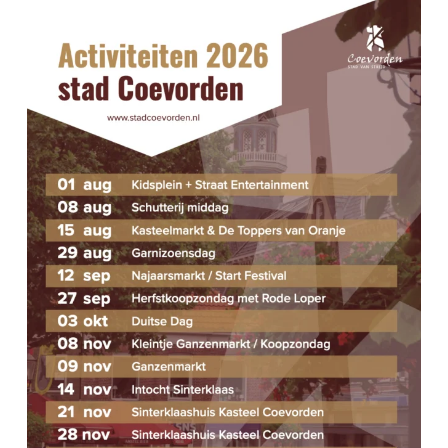
M
N
E
T
W
N
E
T
E
E
R
N
G
A
Z
V
O
E
E
N
N
K
A
E
V
N
I