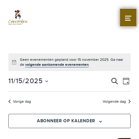
Stad Coevorden
STAD VAN STRIJD
MEN
Geen evenementen gepland voor 15 november 2025. Ga naar
de
volgende aankomende evenementen
.
E
E
11/15/2025
ZOEKEN
DAG
V
Selecteer
V
een
E
Vorige dag
Volgende dag
E
datum.
N
N
E
ABONNEER OP KALENDER
M
E
E