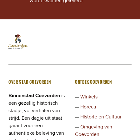
N
wordt kwaliteit geleverd.
A
V
I
Stad Coevorden
STAD VAN STRIJD
G
A
T
OVER STAD COEVORDEN
ONTDEK COEVORDEN
I
Binnenstad Coevorden
is
Winkels
E
een gezellig historisch
Horeca
stadje, vol verhalen van
Historie en Cultuur
strijd. Een dagje uit staat
garant voor een
Omgeving van
authentieke beleving van
Coevorden