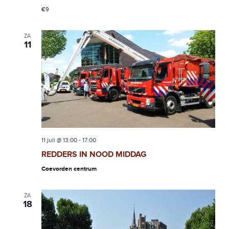
€9
ZA
11
11 juli @ 13:00
-
17:00
REDDERS IN NOOD MIDDAG
Coevorden centrum
ZA
18