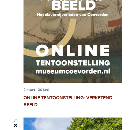
W
N
E
T
E
E
R
N
G
A
Z
V
O
E
E
N
N
K
A
E
2 maart
-
30 juni
V
ONLINE TENTOONSTELLING: VERKETEND
N
I
BEELD
G
E
A
VR
N
8