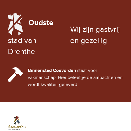
LOCAL WEATHER
Oudste
EXCHANGE RATE
Wij zijn gastvrij
stad van
en gezellig
Drenthe
CINDY CITY HALL
Binnenstad Coevorden
staat voor
vakmanschap. Hier beleef je de ambachten en
wordt kwaliteit geleverd.
Stad Coevorden
STAD VAN STRIJD