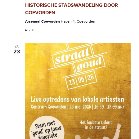
V
HISTORISCHE STADSWANDELING DOOR
I
COEVORDEN
Arsenaal Coevorden
Haven 4, Coevorden
G
€5,50
A
T
ZA
23
I
E