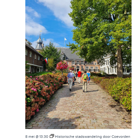
T
W
I
E
E
E
R
G
E
V
E
N
N
A
8 mei @ 13:30
Historische stadswandeling door Coevorden