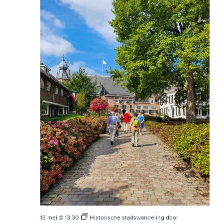
T
W
I
E
E
E
R
G
E
V
E
N
N
A
13 mei @ 13:30
Historische stadswandeling door