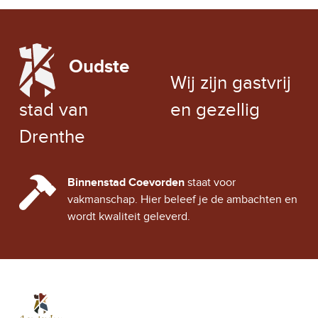
LOCAL WEATHER
Oudste
EXCHANGE RATE
Wij zijn gastvrij
stad van
en gezellig
Drenthe
CINDY CITY HALL
Binnenstad Coevorden
staat voor
vakmanschap. Hier beleef je de ambachten en
wordt kwaliteit geleverd.
Stad Coevorden
STAD VAN STRIJD