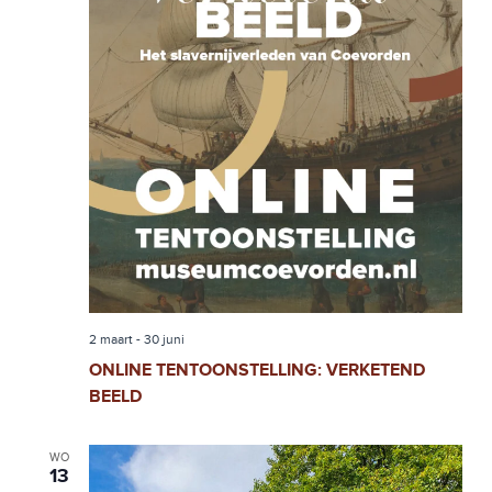
W
N
E
T
E
E
R
N
G
A
Z
V
O
E
E
N
N
K
A
E
2 maart
-
30 juni
V
ONLINE TENTOONSTELLING: VERKETEND
N
I
BEELD
G
E
A
WO
N
13