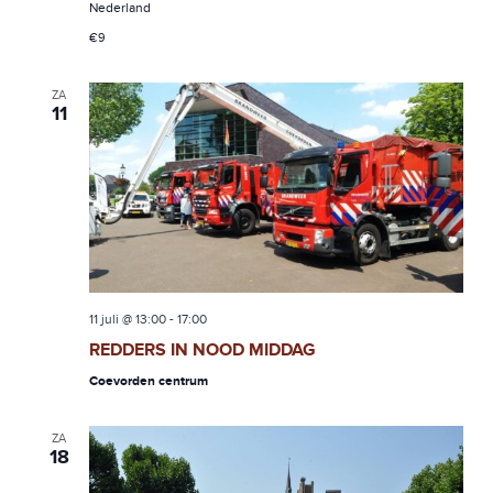
Nederland
€9
ZA
11
11 juli @ 13:00
-
17:00
REDDERS IN NOOD MIDDAG
Coevorden centrum
ZA
18