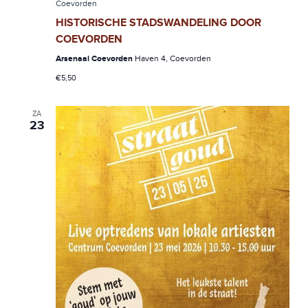
V
Coevorden
HISTORISCHE STADSWANDELING DOOR
I
COEVORDEN
G
Arsenaal Coevorden
Haven 4, Coevorden
A
€5,50
T
ZA
23
I
E