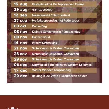
T
W
N
I
E
E
T
E
E
R
N
G
E
V
E
N
N
A
LOCAL WEATHER