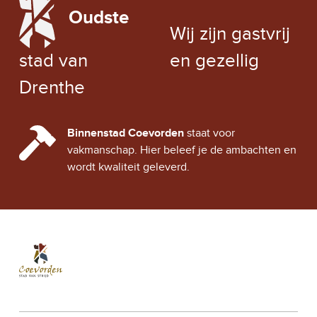
V
Oudste
EXCHANGE RATE
I
Wij zijn gastvrij
G
stad van
en gezellig
A
Drenthe
T
CINDY CITY HALL
Binnenstad Coevorden
staat voor
I
vakmanschap. Hier beleef je de ambachten en
E
wordt kwaliteit geleverd.
Stad Coevorden
STAD VAN STRIJD