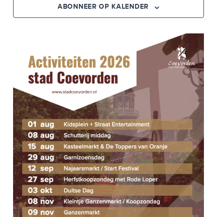
N
E
ABONNEER OP KALENDER
M
E
E
M
N
E
T
W
N
E
T
E
E
R
N
G
A
Z
V
O
E
E
N
N
K