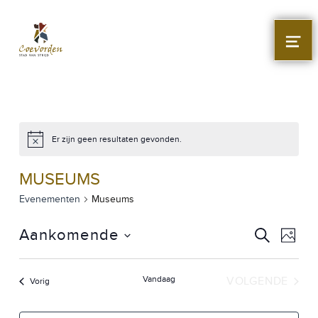
Stad Coevorden
STAD VAN STRIJD
MEN
Er zijn geen resultaten gevonden.
MUSEUMS
Evenementen
Museums
E
E
Aankomende
ZOEKEN
FOTO
V
Selecteer
V
datum
E
Vandaag
VOLGENDE
Evenementen
Vorig
E
N
EVENEME