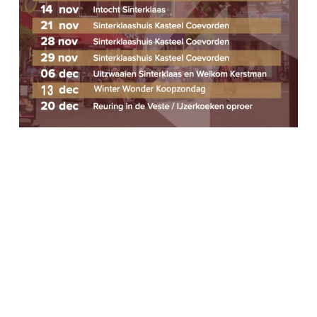
A
E
V
N
I
G
E
A
N
T
W
I
E
E
E
R
G
E
V