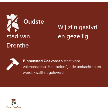
LOCAL WEATHER
Oudste
EXCHANGE RATE
Wij zijn gastvrij
stad van
en gezellig
Drenthe
CINDY CITY HALL
Binnenstad Coevorden
staat voor
vakmanschap. Hier beleef je de ambachten en
wordt kwaliteit geleverd.
Stad Coevorden
STAD VAN STRIJD