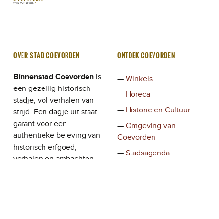
OVER STAD COEVORDEN
ONTDEK COEVORDEN
Binnenstad Coevorden
is
Winkels
een gezellig historisch
Horeca
stadje, vol verhalen van
Historie en Cultuur
strijd. Een dagje uit staat
garant voor een
Omgeving van
authentieke beleving van
Coevorden
historisch erfgoed,
Stadsagenda
verhalen en ambachten,
Verhalen
waar de ondernemers en
bewoners de bezoeker
gastvrij ontvangen.