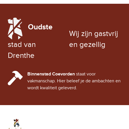
LOCAL WEATHER
Oudste
EXCHANGE RATE
Wij zijn gastvrij
stad van
en gezellig
Drenthe
CINDY CITY HALL
Binnenstad Coevorden
staat voor
vakmanschap. Hier beleef je de ambachten en
wordt kwaliteit geleverd.
Stad Coevorden
STAD VAN STRIJD