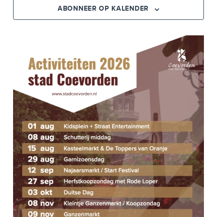
N
E
ABONNEER OP KALENDER
M
E
E
M
N
E
T
W
N
E
T
E
E
R
N
G
A
Z
V
O
E
E
N
N
K