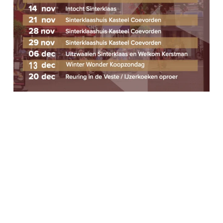
A
E
V
N
I
G
E
A
N
T
W
I
E
E
E
R
G
E
V