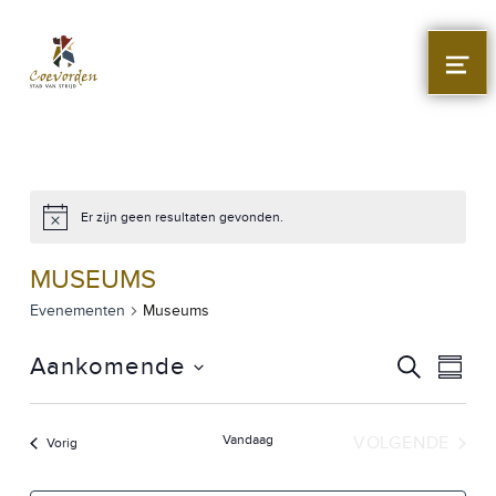
Stad Coevorden
STAD VAN STRIJD
MEN
Er zijn geen resultaten gevonden.
MUSEUMS
Evenementen
Museums
E
E
Aankomende
ZOEKEN
SAMEN
V
Selecteer
V
datum
E
Vandaag
VOLGENDE
E
Evenementen
Vorig
N
EVENEME