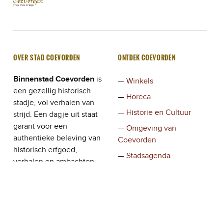
OVER STAD COEVORDEN
ONTDEK COEVORDEN
Binnenstad Coevorden
is
Winkels
een gezellig historisch
Horeca
stadje, vol verhalen van
Historie en Cultuur
strijd. Een dagje uit staat
garant voor een
Omgeving van
authentieke beleving van
Coevorden
historisch erfgoed,
Stadsagenda
verhalen en ambachten,
Verhalen
waar de ondernemers en
bewoners de bezoeker
gastvrij ontvangen.