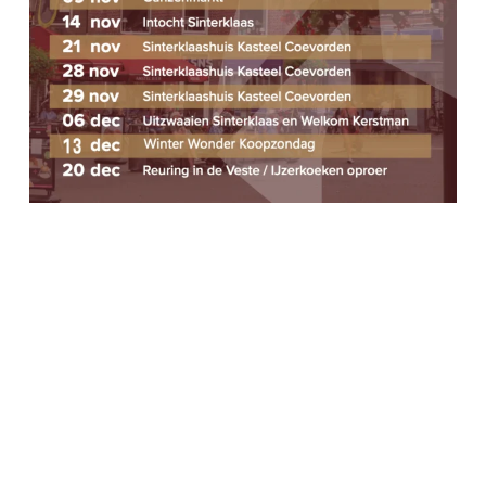
A
E
V
N
I
G
E
A
N
T
W
I
E
E
E
R
G
E
V